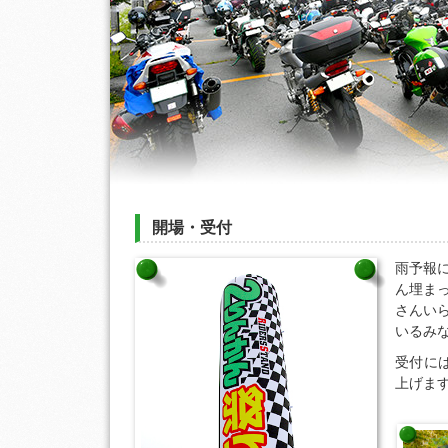
開場・受付
雨予報
ん埋ま
さんい
いるみ
受付に
上げま