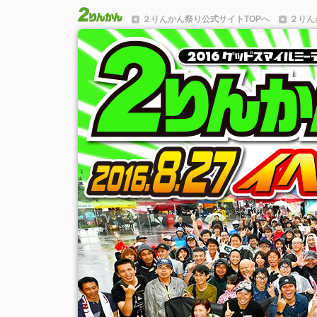
２りんかん祭り公式サイトTOPへ
２りん