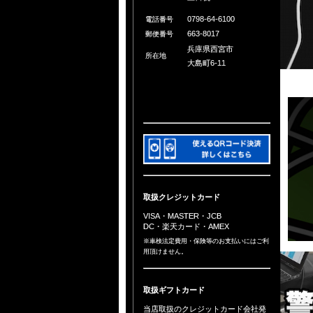
0798-64-6100
電話番号
663-8017
郵便番号
兵庫県西宮市
所在地
大島町6-11
取扱クレジットカード
VISA・MASTER・JCB
DC・楽天カード・AMEX
※車検法定費用・保険等のお支払いにはご利
用頂けません。
取扱ギフトカード
当店取扱のクレジットカード会社発