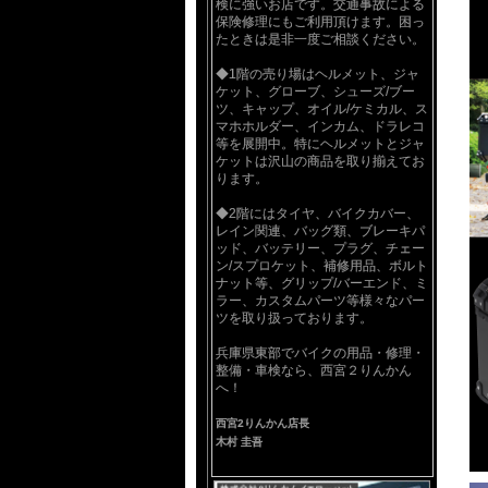
検に強いお店です。交通事故による
保険修理にもご利用頂けます。困っ
たときは是非一度ご相談ください。
◆1階の売り場はヘルメット、ジャ
ケット、グローブ、シューズ/ブー
ツ、キャップ、オイル/ケミカル、ス
マホホルダー、インカム、ドラレコ
等を展開中。特にヘルメットとジャ
ケットは沢山の商品を取り揃えてお
ります。
◆2階にはタイヤ、バイクカバー、
レイン関連、バッグ類、ブレーキパ
ッド、バッテリー、プラグ、チェー
ン/スプロケット、補修用品、ボルト
ナット等、グリップ/バーエンド、ミ
ラー、カスタムパーツ等様々なパー
ツを取り扱っております。
兵庫県東部でバイクの用品・修理・
整備・車検なら、西宮２りんかん
へ！
西宮2りんかん店長
木村 圭吾