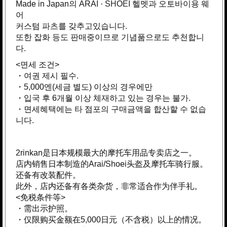
Made in Japan의 ARAI · SHOEI 헬멧과 오토바이용 웨
어
커스텀 파츠를 갖추고있습니다.
또한 잡화 등도 판매중이므로 기념품으로도 추천합니
다.
<면세 조건>
・여권 제시 필수.
・5,000엔(세금 별도) 이상의 경우에만
・입국 후 6개월 이상 체재하고 있는 경우는 불가.
・면세혜택에는 타 점포의 구매금액을 합산할 수 없습
니다.
2rinkan是日本规模最大的摩托车用品专卖店之一。
店内销售日本制造的Arai/Shoei头盔及摩托车骑行服。
还备有改装配件。
此外，店内还备有各类杂货，非常适合作为伴手礼。
<免税条件等>
・需出示护照。
・仅限购买金额在5,000日元（不含税）以上的情况。