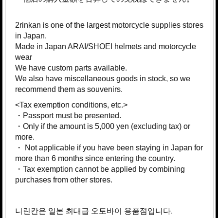
2rinkan is one of the largest motorcycle supplies stores
in Japan.
Made in Japan ARAI/SHOEI helmets and motorcycle
wear
We have custom parts available.
We also have miscellaneous goods in stock, so we
recommend them as souvenirs.
<Tax exemption conditions, etc.>
・Passport must be presented.
・Only if the amount is 5,000 yen (excluding tax) or
more.
・ Not applicable if you have been staying in Japan for
more than 6 months since entering the country.
・Tax exemption cannot be applied by combining
purchases from other stores.
니린칸은 일본 최대급 오토바이 용품점입니다.