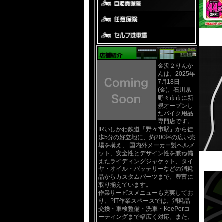
金沢２りんか
んは、2025年
7月18日
(金)、石川県
野々市市に新
規オープンし
たバイク用品
専門店です。
IRいしかわ鉄道「野々市駅」から徒
歩5分の好立地に、約200坪の広い売
場を構え、 国内外メーカー製ヘルメ
ット、安全性とデザイン性を兼ね備
えたライディングジャケット、タイ
ヤ・オイル・バッテリーなどの消耗
品からカスタムパーツまで、豊富に
取り揃えています。
作業サービスメニューも充実してお
り、PIT作業スペースでは、消耗品
交換・車検整備・洗車・KeePerコ
ーティングまで幅広く対応。また、