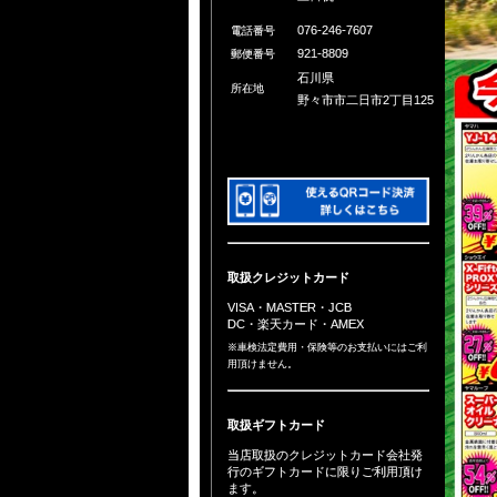
076-246-7607
電話番号
921-8809
郵便番号
石川県
所在地
野々市市二日市2丁目125
取扱クレジットカード
VISA・MASTER・JCB
DC・楽天カード・AMEX
※車検法定費用・保険等のお支払いにはご利
用頂けません。
取扱ギフトカード
当店取扱のクレジットカード会社発
行のギフトカードに限りご利用頂け
ます。