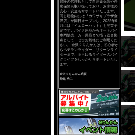
保険の代理店として自賠責保険や任
意保険も取り扱っており、お客様の
安心・安全もサポートいたします。
同じ建物内には『カワサキプラザ金
沢店』が同日オープンし、2025年9
月には『イエローハット』も開業予
定です。バイク用品からオートバイ
車両販売、カー用品まで揃う総合拠
点として、ぜひお気軽にご利用くだ
さい。 金沢２りんかんは、初心者か
らベテランライダー、リターンライ
ダーまで、あらゆるライダーのバイ
クライフをしっかりサポートいたし
ます。
金沢２りんかん店長
船越 浩二