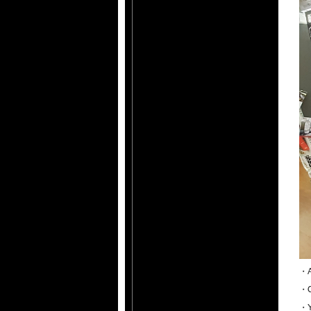
・
・
・