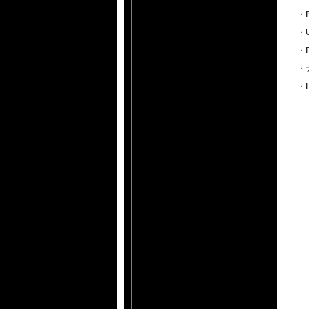
・
・U
・
・
・