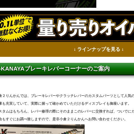
↓ ラインナップを見る ↓
-KANAYAブレーキレバーコーナーのご案内
倉２りんかんでは、ブレーキレバーやクラッチレバーのカスタムパーツとして人気の『
庫も充実していて、実際に握って確かめていただけるディスプレイも御座います。
スタムはもちろん、レバー修理の際にそのままこのレバーに交換すれば、ついでに
合もすぐにお調べ致しますので、是非小倉２りんかんへお問い合わせください。