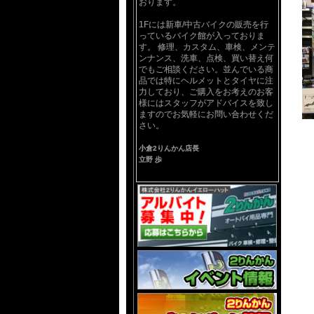
おります。
1Fには新車/中古バイクの販売を行
っているバイク館が入っておりま
す。 修理、カスタム、車検、メンテ
ンナンス、洗車、点検、買い替え何
でもご相談ください。並んでいる商
品では特にヘルメットとタイヤに注
力しており、ご購入をお考えのお客
様にはスタッフがアドバイスを致し
ますのでお気軽にお問い合わせくだ
さい。
小倉2りんかん店長
立野 歩