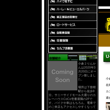
U
小倉２りんか
んは2020年3
月20日にオー
プン致しまし
小
た。
在
場所は下曾根
駅から徒歩9
カ
分。サニーサイドモール大通りのカ
適
レーハウスCoCo壱番屋隣の2Fで
す。バイクや車はもちろん、電車で
のご来店もアクセスしやすくなって