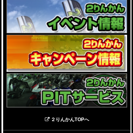
２りんかんTOPへ