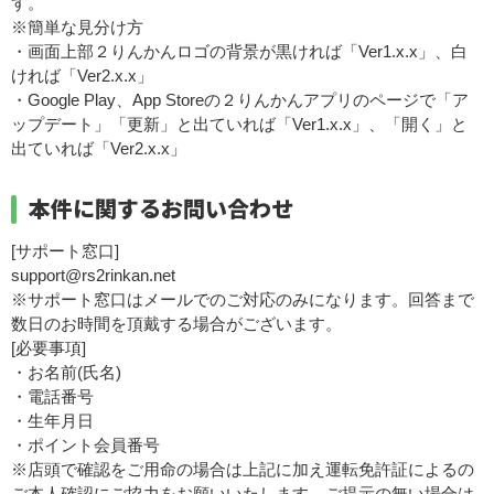
す。
※簡単な見分け方
・画面上部２りんかんロゴの背景が黒ければ「Ver1.x.x」、白
ければ「Ver2.x.x」
・Google Play、App Storeの２りんかんアプリのページで「ア
ップデート」「更新」と出ていれば「Ver1.x.x」、「開く」と
出ていれば「Ver2.x.x」
本件に関するお問い合わせ
[サポート窓口]
support@rs2rinkan.net
※サポート窓口はメールでのご対応のみになります。回答まで
数日のお時間を頂戴する場合がございます。
[必要事項]
・お名前(氏名)
・電話番号
・生年月日
・ポイント会員番号
※店頭で確認をご用命の場合は上記に加え運転免許証によるの
ご本人確認にご協力をお願いいたします。ご提示の無い場合は