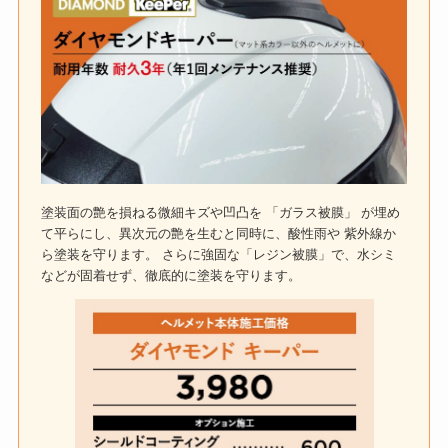
塗装面の艶を損ねる微細キズや凹凸を 「ガラス被膜」 が埋め
て平らにし、異次元の艶を生むと同時に、酸性雨や 紫外線か
ら塗装を守ります。 さらに強固な「レジン被膜」で、水シミ
などが固着せず、徹底的に塗装を守ります。