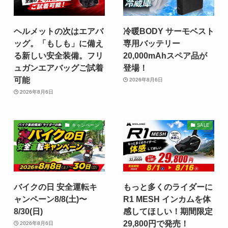
ヘルメットの次はエアバ
冷暖BODY サーモベスト
ッグ。「もしも」に備え
専用バッテリー
る新しい安全装備。フリ
20,000mAhスペア品が
ュガンエアバッグご試着
登場！
可能
2026年8月6日
2026年8月6日
キャンペーン
SALE
バイクの日 安全運転キ
もっと多くのライダーに
ャンペーン8/8(土)〜
R1 MESH インカムを体
8/30(日)
感してほしい！期間限定
29,800円で発売！
2026年8月6日