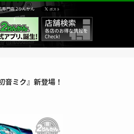
専門店 2りんかん
8 初音ミク』新登場！