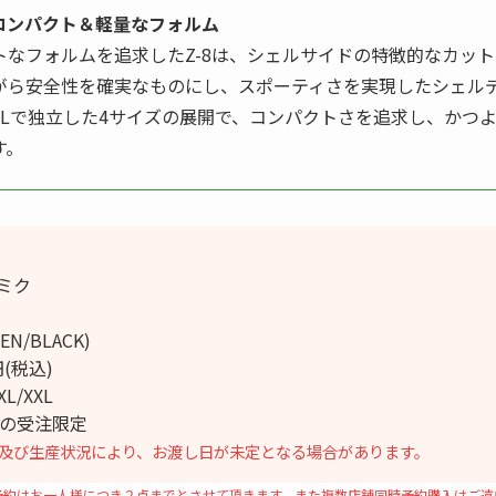
コンパクト＆軽量なフォルム
トなフォルムを追求したZ-8は、シェルサイドの特徴的なカッ
がら安全性を確実なものにし、スポーティさを実現したシェル
XLで独立した4サイズの展開で、コンパクトさを追求し、かつ
す。
ミク
EN/BLACK)
円(税込)
L/XXL
での受注限定
及び生産状況により、お渡し日が未定となる場合があります。
予約はお一人様につき２点までとさせて頂きます。また複数店舗同時予約購入はご遠