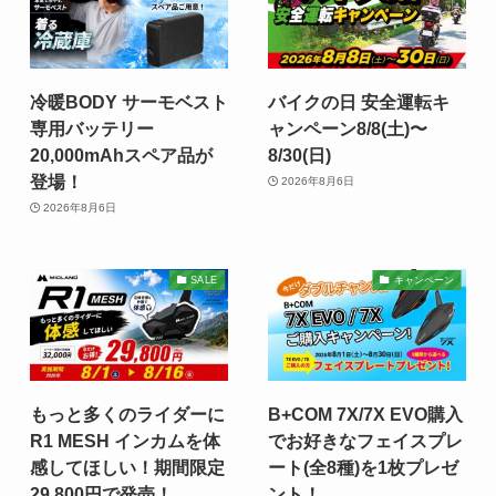
冷暖BODY サーモベスト
バイクの日 安全運転キ
専用バッテリー
ャンペーン8/8(土)〜
20,000mAhスペア品が
8/30(日)
登場！
2026年8月6日
2026年8月6日
SALE
キャンペーン
もっと多くのライダーに
B+COM 7X/7X EVO購入
R1 MESH インカムを体
でお好きなフェイスプレ
感してほしい！期間限定
ート(全8種)を1枚プレゼ
29,800円で発売！
ント！