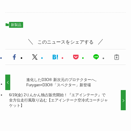
新製品
このニュースをシェアする
進化したD3O® 新次元のプロテクターへ。
Furygan×D3O®「スペクター」新登場
6/19(金) 2りんかん独占販売開始！『エアインテー
ク』で全方位走行風取り込む【エアインテーク空冷式
コーチジャケット】