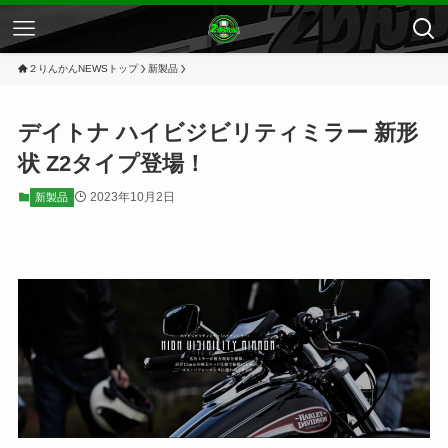
２りんかんNEWSトップ
新製品
デイトナ ハイビジビリティミラー 新形
状 Z2タイプ登場！
2023年10月2日
新製品