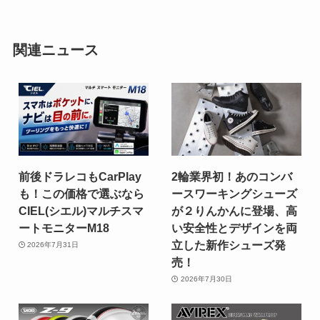
関連ニュース
前後ドラレコもCarPlay
2輪業界初！あのコンバ
も！この価格で選ぶなら
ースワーキングシューズ
CIEL(シエル)マルチスマ
が２りんかんに登場、高
ートモニターM18
い安全性とデザインを両
立した新作シューズ発
2026年7月31日
売！
2026年7月30日