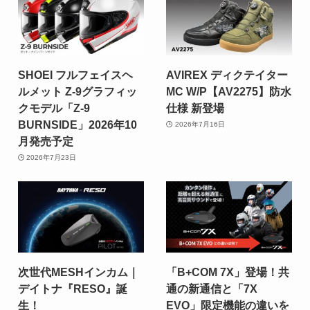
SHOEI フルフェイスヘ
AVIREX ディクテイター
ルメット Z-9グラフィッ
MC W/P【AV2275】防水
クモデル「Z-9
仕様 新登場
BURNSIDE」2026年10
2026年7月16日
月発売予定
2026年7月23日
次世代MESHインカム｜
「B+COM 7X」登場！共
デイトナ『RESO』誕
通の新通信と「7X
生！
EVO」限定機能の違いを