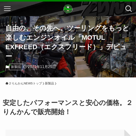
自由の、その先へ。ツーリングをもっと
楽しむエンジンオイル「MOTUL
EXFREED（エクスフリード）」デビュ
ー
2021年11月25日
新製品
２りんかんNEWSトップ
新製品
安定したパフォーマンスと安心の価格。２
りんかんで販売開始！