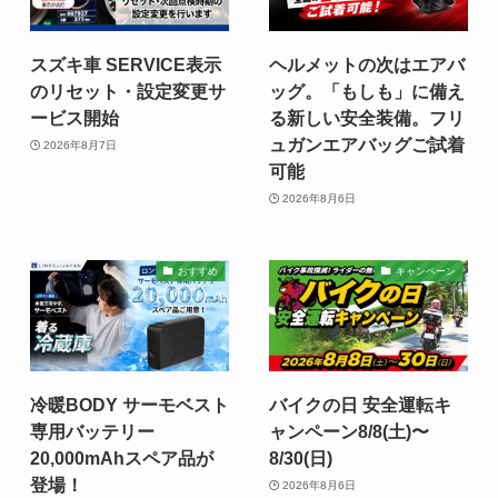
スズキ車 SERVICE表示
ヘルメットの次はエアバ
のリセット・設定変更サ
ッグ。「もしも」に備え
ービス開始
る新しい安全装備。フリ
ュガンエアバッグご試着
2026年8月7日
可能
2026年8月6日
おすすめ
キャンペーン
冷暖BODY サーモベスト
バイクの日 安全運転キ
専用バッテリー
ャンペーン8/8(土)〜
20,000mAhスペア品が
8/30(日)
登場！
2026年8月6日