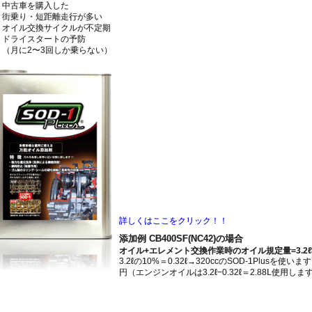
中古車を購入した
街乗り・短距離走行が多い
オイル交換サイクルが不定期
ドライスタートの予防
（月に2〜3回しか乗らない）
詳しくはここをクリック！！
添加例 CB400SF(NC42)の場合
オイル+エレメント交換作業時のオイル規定量=3.2ℓ
3.2ℓの10%＝0.32ℓ→320ccのSOD-1Plusを使います
円（エンジンオイルは3.2ℓ−0.32ℓ＝2.88L使用しま