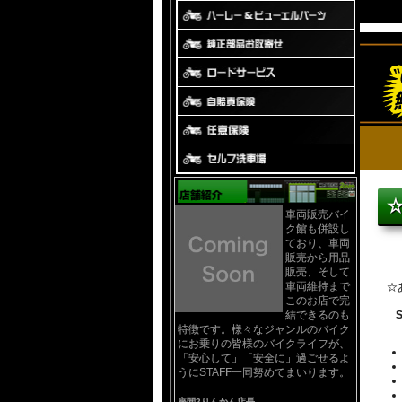
☆
車両販売バイ
ク館も併設し
ており、車両
販売から用品
販売、そして
車両維持まで
☆
このお店で完
結できるのも
特徴です。様々なジャンルのバイク
にお乗りの皆様のバイクライフが、
「安心して」「安全に」過ごせるよ
うにSTAFF一同努めてまいります。
座間2りんかん店長