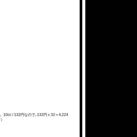
。10cc / 132円なので､132円ｘ32＝4,224
す）