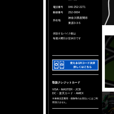
046-252-2271
電話番号
252-0004
郵便番号
神奈川県座間市
所在地
東原3-3-5
併設するバイク館は
毎週火曜日が定休日です
取扱クレジットカード
VISA・MASTER・JCB
DC・楽天カード・AMEX
※車検法定費用・保険等のお支払いにはご利
用頂けません。