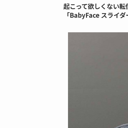
起こって欲しくない転
「BabyFace スライ