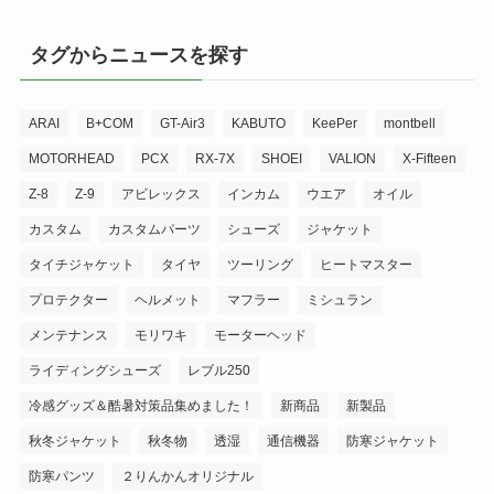
タグからニュースを探す
ARAI
B+COM
GT-Air3
KABUTO
KeePer
montbell
MOTORHEAD
PCX
RX-7X
SHOEI
VALION
X-Fifteen
Z-8
Z-9
アビレックス
インカム
ウエア
オイル
カスタム
カスタムパーツ
シューズ
ジャケット
タイチジャケット
タイヤ
ツーリング
ヒートマスター
プロテクター
ヘルメット
マフラー
ミシュラン
メンテナンス
モリワキ
モーターヘッド
ライディングシューズ
レブル250
冷感グッズ＆酷暑対策品集めました！
新商品
新製品
秋冬ジャケット
秋冬物
透湿
通信機器
防寒ジャケット
防寒パンツ
２りんかんオリジナル