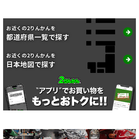
お近くの2りんかんを
都道府県一覧で探す
お近くの2りんかんを
日本地図で探す